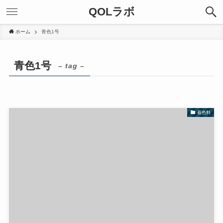
QOLラボ
ホーム
青色1号
青色1号
– tag –
着色料