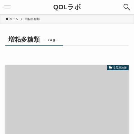
QOLラボ
ホーム
増粘多糖類
増粘多糖類
– tag –
食品添加物