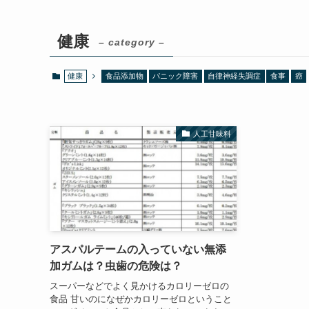
健康
– category –
健康
食品添加物
パニック障害
自律神経失調症
食事
癌
人工甘味料
アスパルテームの入っていない無添
加ガムは？虫歯の危険は？
スーパーなどでよく見かけるカロリーゼロの
食品 甘いのになぜかカロリーゼロということ